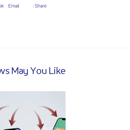
ok
Email
Share :
s May You Like
23/06/2026