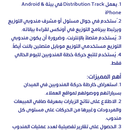
1. يعمل Distribution Track في بيئة Android &
iPhone
2. ُستخدم في جوال مسئول أو مشرف مندوبي التوزيع
ويرتبط ببرنامج التوزيع في أونكس لقراءة بياناته.
3. يُستخدم متصلاً بالإنترنت، وضرورة أن يكون مندوبي
التوزيع مستخدمي التوزيع موبايل متصلين بالنت أيضاً.
4. يُستخدم للتبع حركة خطة المندوبين لليوم الحالي
فقط.
أهم المميزات:
1. استعراض خارطة حركة المندوبين في الميدان
بسياراتهم ووصولهم لمواقع العملاء.
2. الاطلاع على نتائج الزيارات بمعرفة صافي المبيعات
والمردودات وغيرها من الحركات على مستوى كل
مندوب.
3. الحصول على تقارير تفصيلية لعدد عمليات المندوب