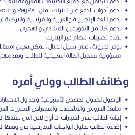
يدعم التكامل مع جميع التطبيقات المعروفة لتنفيذ ف
يدعم أدوات الدفع عبر الإنترنت ، مثل: PayPal و 2Checkout و Pay money
يدعم اللغة الإنجليزية والعربية والفرنسية والتركية 
يدعم كلاً من التقويمين الميلادي والهجري
يقدم تحديثات النظام عبر الإنترنت
يوفر المرونة ، على سبيل المثال ، يمكن تعيين امتح
مسؤولية تسجيل الحالة التعليمية للطلاب وتقدمهم .
وظائف الطالب وولي أمره
الوصول لجدول الحصص الأسبوعية وجداول الاختبارات
متابعة الدروس والملخصات واستعراض المقررات الدرا
إجابة الطالب على اختبارات الــ أون لاين التي تنفذها ا
إضافة الطالب لحلول الواجبات المدرسية في وقتها ا