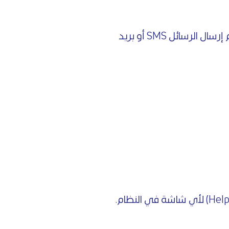
إرسال إشعارات حركة مالية لعملاء وموردين أو أرصدة حسابات للإدارة العليا لمعرفة أداء المنشأة أولاً بأول، ويتم إرسال الرسائل SMS أو بريد