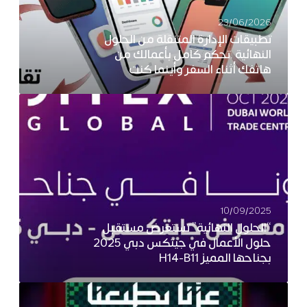
23/06/2026
تطبيقات الإدارة المتنقلة من الحلول
النهائية …تحكم كامل بأعمالك من
هاتفك أثناء السفر وأينما كنت
10/09/2025
“الحلول النهائية” تستعرض مستقبل
حلول الأعمال في جيتكس دبي 2025
بجناحها المميز H14-B11